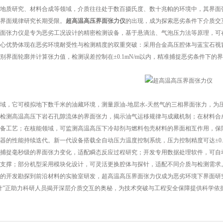
质研究、材料合成等领域，介质往往处于数百摄氏度、数十兆帕的环境中，其界面张
界面规律研究长期受限。
超高温高压界面张力仪
的出现，成为探索恶劣条件下介质交
力仪是专为恶劣工况设计的精密检测设备，基于悬滴法、气泡压力法等原理，可在温度0-
心优势体现在恶劣环境耐受性与检测精度的双重突破：采用合金高压腔体与蓝宝石视
别界面轮廓并计算张力值，检测误差控制在±0.1mN/m以内，精准捕捉恶劣条件下的界
，它可模拟地下数千米的油藏环境，测量原油-地层水-天然气的三相界面张力，为
检测高温高压下岩石孔隙流体的界面张力，揭示油气运移规律与成藏机制；在材料合
备工艺；在核能领域，可监测高温高压下冷却剂与燃料包壳材料的界面相互作用，保障
性能持续迭代。新一代设备搭载全自动压力温度控制系统，压力控制精度可达±0.01
捕捉毫秒级的界面张力变化，适配瞬态反应过程研究；开发专用数据处理软件，可自
支撑；部分机型采用模块化设计，可灵活更换腔体与探针，适配不同介质与检测需求。
开发勘探到前沿材料的实验室研发，超高温高压界面张力仪成为恶劣环境下界面研究
针”正助力科研人员揭开深层介质交互的奥秘，为技术突破与工程安全保障提供科学依