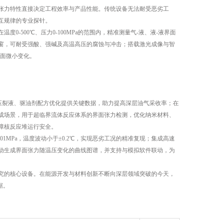
力特性直接决定工程效率与产品性能。传统设备无法耐受恶劣工
互规律的专业探针。​
500℃、压力0-100MPa的范围内，精准测量气-液、液-液界面
窗，可耐受强酸、强碱及高温高压的腐蚀与冲击；搭载激光成像与智
面微小变化。​
压裂液、驱油剂配方优化提供关键数据，助力提高深层油气采收率；在
成场景，用于超临界流体反应体系的界面张力检测，优化纳米材料、
核反应堆运行安全。​
MPa，温度波动小于±0.2℃，实现恶劣工况的精准复现；集成高速
动生成界面张力随温压变化的曲线图谱，并支持与模拟软件联动，为
​
的核心设备。在能源开发与材料创新不断向深层领域突破的今天，
据。