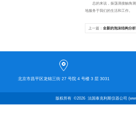
总的来说，振荡滴接触角测量
地服务于我们的生活和工作。
上一篇：
全新的泡沫结构分析软件--
件
北京市昌平区龙锦三街 27 号院 4 号楼 3 层 3031
版权所有 ©2026 法国泰克利斯仪器公司 (www.te