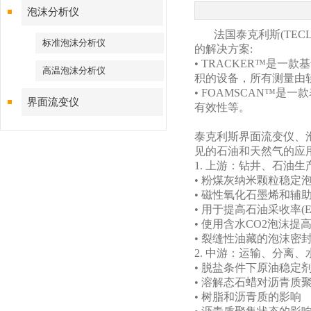
泡沫分析仪
法国泰克利斯(TEC
标准泡沫分析仪
的解决方案:
• TRACKER™是
高温泡沫分析仪
积的设备，所有测量由
• FOAMSCAN™
界面流变仪
有效性等。
泰克利斯界面流变仪、
见的石油和天然气的应
1. 上游：钻井、石油生
• 粉煤灰纳米颗粒稳定
• 磁性氧化石墨烯和辅
• 用于提高石油采收率(
• 使用含水CO2泡沫提
• 裂缝性油藏的泡沫密
2. 中游：运输、分离
• 脱盐条件下原油稳定
• 溶解态石蜡对沥青质
• 树脂和沥青质的影响