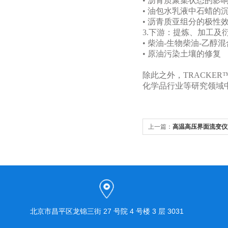
• 沥青质聚集状态的影
• 油包水乳液中石蜡的
• 沥青质亚组分的极性
3.下游：提炼、加工及
• 柴油-生物柴油-乙
• 原油污染土壤的修复
除此之外，
TRACKER
化学品行业等研究领域
上一篇：
高温高压界面流变仪
的含水CO2泡沫提高石油采收
北京市昌平区龙锦三街 27 号院 4 号楼 3 层 3031