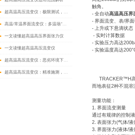
触角。
超高温高压流变仪：极限测试，精准预测
- 全自动
高温高压界
-
界面流变、表/界
高温/常温界面流变仪：多温场“界面观测仪”，解码流体交互奥秘
-
上升或下悬滴状态
-
实时计算数据
一文读懂超高温高压界面张力仪
-
实验压力高达200ba
一文读懂超高温高压流变仪
-
实验温度高达200°
超高温高压流变仪：恶劣环境下的材料流变性探秘利器
超高温高压流变仪：精准施测，解锁材料流变奥秘
TRACKER™H
而地表征2种不混溶
测量功能：
1. 界面流变测量
通过有规律的控制液
2. 表面张力(气体/
3. 界面张力(液体/